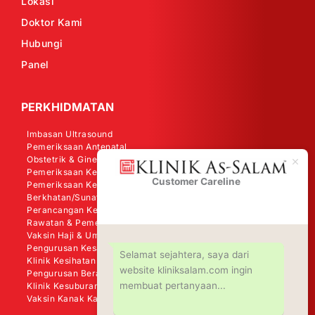
Lokasi
Doktor Kami
Hubungi
Panel
PERKHIDMATAN
Imbasan Ultrasound
Pemeriksaan Antenatal
Obstetrik & Ginekologi
Pemeriksaan Kesihatan Wanita
Customer Careline
Klinik As-
Pemeriksaan Kesihatan Lelaki
Salam
Berkhatan/Sunat
Perancangan Keluarga
Rawatan & Pemeriksaan Kanser
Vaksin Haji & Umrah
Pengurusan Kesakitan
Selamat sejahtera, saya dari
Klinik Kesihatan Perkerjaan (OHD)
website kliniksalam.com ingin
Pengurusan Berat Badan - Shape Me
membuat pertanyaan...
Klinik Kesuburan
Vaksin Kanak Kanak (KKM)