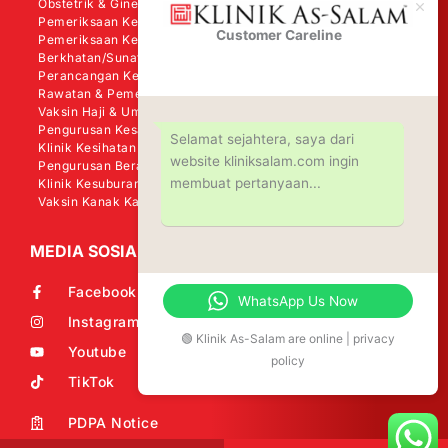
Obstetrik & Ginekologi
Pemeriksaan Kesihatan Wanita
Customer Careline
Klinik As-
Pemeriksaan Kesihatan Lelaki
Salam
Berkhatan/Sunat
Perancangan Keluarga
Rawatan & Pemeriksaan Kanser
Vaksin Haji & Umrah
Pengurusan Kesakitan
Selamat sejahtera, saya dari
Klinik Kesihatan Perkerjaan (OHD)
website kliniksalam.com ingin
Pengurusan Berat Badan - Shape Me
membuat pertanyaan...
Klinik Kesuburan
Vaksin Kanak Kanak (KKM)
MEDIA SOSIAL
Facebook
WhatsApp Us Now
Instagram
🟢 Klinik As-Salam are online | privacy
Youtube
policy
TikTok
PDPA Notice