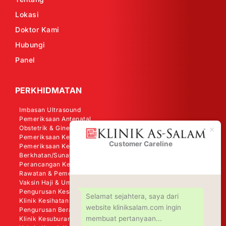
Lokasi
Doktor Kami
Hubungi
Panel
PERKHIDMATAN
Imbasan Ultrasound
Pemeriksaan Antenatal
Obstetrik & Ginekologi
Pemeriksaan Kesihatan Wanita
Customer Careline
Klinik As-
Pemeriksaan Kesihatan Lelaki
Salam
Berkhatan/Sunat
Perancangan Keluarga
Rawatan & Pemeriksaan Kanser
Vaksin Haji & Umrah
Pengurusan Kesakitan
Selamat sejahtera, saya dari
Klinik Kesihatan Perkerjaan (OHD)
website kliniksalam.com ingin
Pengurusan Berat Badan - Shape Me
membuat pertanyaan...
Klinik Kesuburan