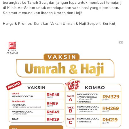
berangkat ke Tanah Suci, dan jangan lupa untuk membuat temujanji
di Klinik As-Salam untuk mendapatkan vaksinasi yang diperlukan.
Selamat menunaikan ibadah Umrah dan Haji!
Harga & Promosi Suntikan Vaksin Umrah & Haji Serperti Berikut,