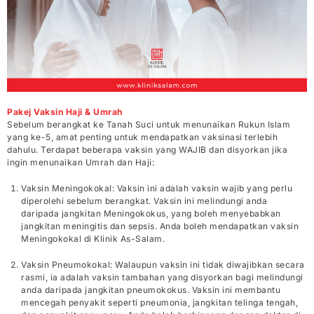
Pakej Vaksin Haji & Umrah
Sebelum berangkat ke Tanah Suci untuk menunaikan Rukun Islam
yang ke-5, amat penting untuk mendapatkan vaksinasi terlebih
dahulu. Terdapat beberapa vaksin yang WAJIB dan disyorkan jika
ingin menunaikan Umrah dan Haji:
Vaksin Meningokokal: Vaksin ini adalah vaksin wajib yang perlu
diperolehi sebelum berangkat. Vaksin ini melindungi anda
daripada jangkitan Meningokokus, yang boleh menyebabkan
jangkitan meningitis dan sepsis. Anda boleh mendapatkan vaksin
Meningokokal di Klinik As-Salam.
Vaksin Pneumokokal: Walaupun vaksin ini tidak diwajibkan secara
rasmi, ia adalah vaksin tambahan yang disyorkan bagi melindungi
anda daripada jangkitan pneumokokus. Vaksin ini membantu
mencegah penyakit seperti pneumonia, jangkitan telinga tengah,