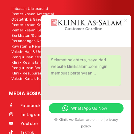
Imbasan Ultrasound
Pemeriksaan Antenatal
Obstetrik & Ginekologi
Pemeriksaan Kesihatan Wanita
Customer Careline
Klinik As-
Pemeriksaan Kesihatan Lelaki
Salam
Berkhatan/Sunat
Perancangan Keluarga
Rawatan & Pemeriksaan Kanser
Vaksin Haji & Umrah
Pengurusan Kesakitan
Selamat sejahtera, saya dari
Klinik Kesihatan Perkerjaan (OHD)
website kliniksalam.com ingin
Pengurusan Berat Badan - Shape Me
membuat pertanyaan...
Klinik Kesuburan
Vaksin Kanak Kanak (KKM)
MEDIA SOSIAL
Facebook
WhatsApp Us Now
Instagram
🟢 Klinik As-Salam are online | privacy
Youtube
policy
TikTok