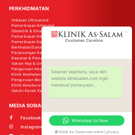
PERKHIDMATAN
Imbasan Ultrasound
Pemeriksaan Antenatal
Obstetrik & Ginekologi
Pemeriksaan Kesihatan Wanita
Customer Careline
Klinik As-
Pemeriksaan Kesihatan Lelaki
Salam
Berkhatan/Sunat
Perancangan Keluarga
Rawatan & Pemeriksaan Kanser
Vaksin Haji & Umrah
Pengurusan Kesakitan
Selamat sejahtera, saya dari
Klinik Kesihatan Perkerjaan (OHD)
website kliniksalam.com ingin
Pengurusan Berat Badan - Shape Me
membuat pertanyaan...
Klinik Kesuburan
Vaksin Kanak Kanak (KKM)
MEDIA SOSIAL
Facebook
WhatsApp Us Now
Instagram
🟢 Klinik As-Salam are online | privacy