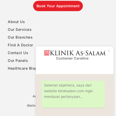
Book Your Appointment
About Us
Our Services
Our Branches
Find A Doctor
Contact Us
Customer Careline
Klinik As-
Our Panels
Salam
Healthcare Blog
PDPA Notice
Selamat sejahtera, saya dari
website kliniksalam.com ingin
Ultrasound Scan Services
Antenatal & Pregnancy Check Up
membuat pertanyaan...
Women Health Screening
Wellness Screening & Medical Check Up
Circumcision
Family Planning Consultation