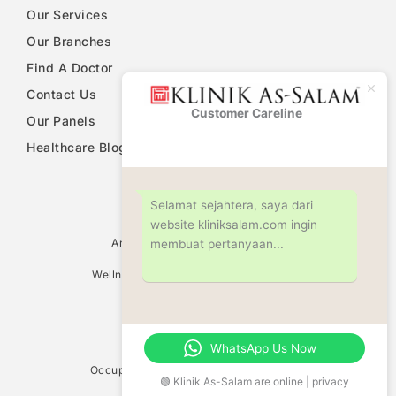
Our Services
Our Branches
Find A Doctor
Contact Us
Customer Careline
Klinik As-
Our Panels
Salam
Healthcare Blog
PDPA Notice
Selamat sejahtera, saya dari
website kliniksalam.com ingin
Ultrasound Scan Services
Antenatal & Pregnancy Check Up
membuat pertanyaan...
Women Health Screening
Wellness Screening & Medical Check Up
Circumcision
Family Planning Consultation
Fertility Centre
Weight Management
WhatsApp Us Now
Vaccination Centre
Occupational Safety & Health (OHD/OSH)
🟢 Klinik As-Salam are online | privacy
Allergy Test