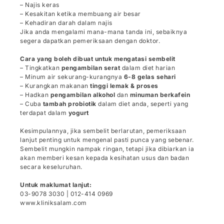
– Najis keras
– Kesakitan ketika membuang air besar
– Kehadiran darah dalam najis
Jika anda mengalami mana-mana tanda ini, sebaiknya
segera dapatkan pemeriksaan dengan doktor.
Cara yang boleh dibuat untuk mengatasi sembelit
– Tingkatkan
pengambilan serat
dalam diet harian
– Minum air sekurang-kurangnya
6-8 gelas sehari
– Kurangkan makanan
tinggi lemak & proses
– Hadkan
pengambilan alkohol
dan
minuman berkafein
– Cuba
tambah probiotik
dalam diet anda, seperti yang
terdapat dalam
yogurt
Kesimpulannya, jika sembelit berlarutan, pemeriksaan
lanjut penting untuk mengenal pasti punca yang sebenar.
Sembelit mungkin nampak ringan, tetapi jika dibiarkan ia
akan memberi kesan kepada kesihatan usus dan badan
secara keseluruhan.
Untuk maklumat lanjut:
03-9078 3030 | 012-414 0969
www.kliniksalam.com