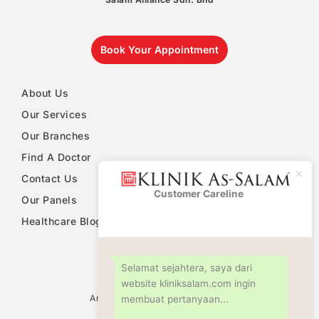
Book Your Appointment
About Us
Our Services
Our Branches
Find A Doctor
Contact Us
Customer Careline
Klinik As-
Our Panels
Salam
Healthcare Blog
PDPA Notice
Selamat sejahtera, saya dari
website kliniksalam.com ingin
Ultrasound Scan Services
Antenatal & Pregnancy Check Up
membuat pertanyaan...
Women Health Screening