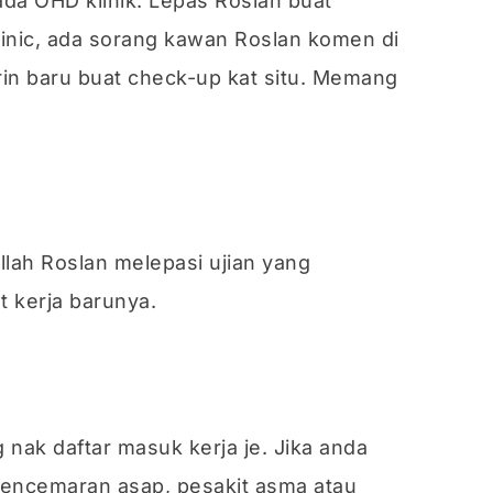
 ada OHD klinik. Lepas Roslan buat
linic, ada sorang kawan Roslan komen di
rin baru buat check-up kat situ. Memang
llah Roslan melepasi ujian yang
t kerja barunya.
 nak daftar masuk kerja je. Jika anda
pencemaran asap, pesakit asma atau