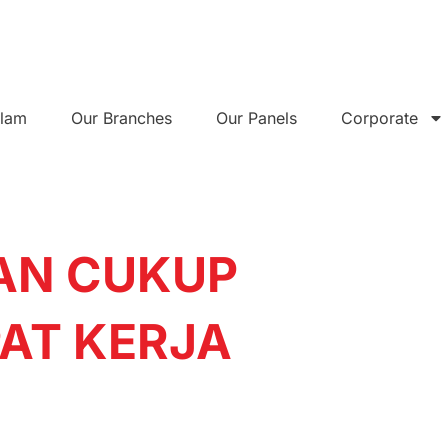
alam
Our Branches
Our Panels
Corporate
AN CUKUP
AT KERJA