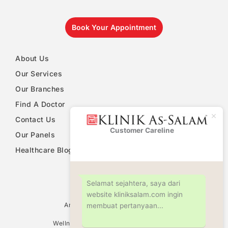
Book Your Appointment
About Us
Our Services
Our Branches
Find A Doctor
Contact Us
Customer Careline
Klinik As-
Our Panels
Salam
Healthcare Blog
PDPA Notice
Selamat sejahtera, saya dari
website kliniksalam.com ingin
Ultrasound Scan Services
Antenatal & Pregnancy Check Up
membuat pertanyaan...
Women Health Screening
Wellness Screening & Medical Check Up