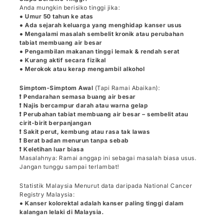
Anda mungkin berisiko tinggi jika:
●
Umur 50 tahun ke atas
● Ada sejarah keluarga yang menghidap kanser usus
● Mengalami masalah sembelit kronik atau perubahan
tabiat membuang air besar
● Pengambilan makanan tinggi lemak & rendah serat
● Kurang aktif secara fizikal
● Merokok atau kerap mengambil alkohol
Simptom-Simptom Awal
(Tapi Ramai Abaikan):
❗ Pendarahan semasa buang air besar
❗ Najis bercampur darah atau warna gelap
❗ Perubahan tabiat membuang air besar – sembelit atau
cirit-birit berpanjangan
❗ Sakit perut, kembung atau rasa tak lawas
❗ Berat badan menurun tanpa sebab
❗ Keletihan luar biasa
Masalahnya: Ramai anggap ini sebagai masalah biasa usus.
Jangan tunggu sampai terlambat!
Statistik Malaysia Menurut data daripada National Cancer
Registry Malaysia:
●
Kanser kolorektal adalah kanser paling tinggi dalam
kalangan lelaki di Malaysia.