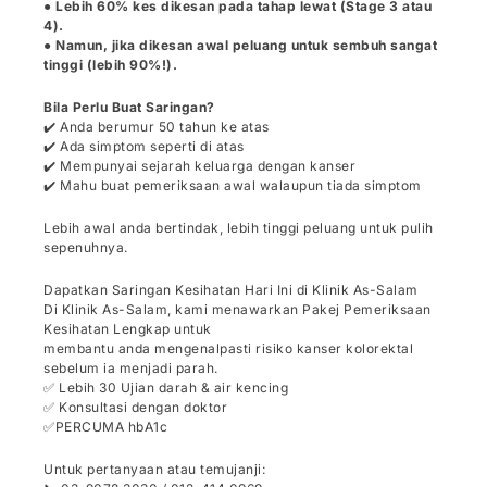
● Lebih 60% kes dikesan pada tahap lewat (Stage 3 atau
4).
● Namun, jika dikesan awal peluang untuk sembuh sangat
tinggi (lebih 90%!).
Bila Perlu Buat Saringan?
✔️ Anda berumur 50 tahun ke atas
✔️ Ada simptom seperti di atas
✔️ Mempunyai sejarah keluarga dengan kanser
✔️ Mahu buat pemeriksaan awal walaupun tiada simptom
Lebih awal anda bertindak, lebih tinggi peluang untuk pulih
sepenuhnya.
Dapatkan Saringan Kesihatan Hari Ini di Klinik As-Salam
Di Klinik As-Salam, kami menawarkan Pakej Pemeriksaan
Kesihatan Lengkap untuk
membantu anda mengenalpasti risiko kanser kolorektal
sebelum ia menjadi parah.
✅ Lebih 30 Ujian darah & air kencing
✅ Konsultasi dengan doktor
✅PERCUMA hbA1c
Untuk pertanyaan atau temujanji: