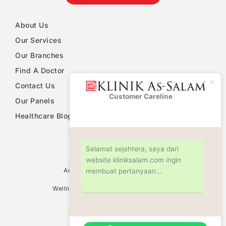
About Us
Our Services
Our Branches
Find A Doctor
Contact Us
Customer Careline
Klinik As-
Our Panels
Salam
Healthcare Blog
PDPA Notice
Selamat sejahtera, saya dari
website kliniksalam.com ingin
Ultrasound Scan Services
Antenatal & Pregnancy Check Up
membuat pertanyaan...
Women Health Screening
Wellness Screening & Medical Check Up
Circumcision
Family Planning Consultation
Fertility Centre
Weight Management