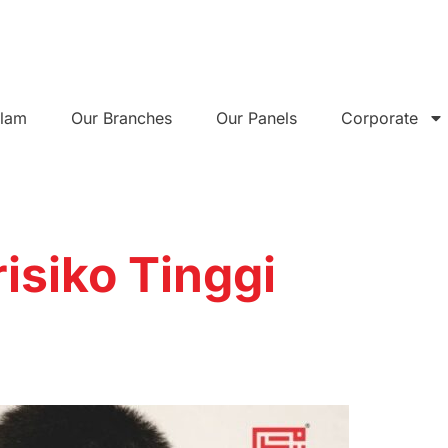
alam
Our Branches
Our Panels
Corporate
isiko Tinggi