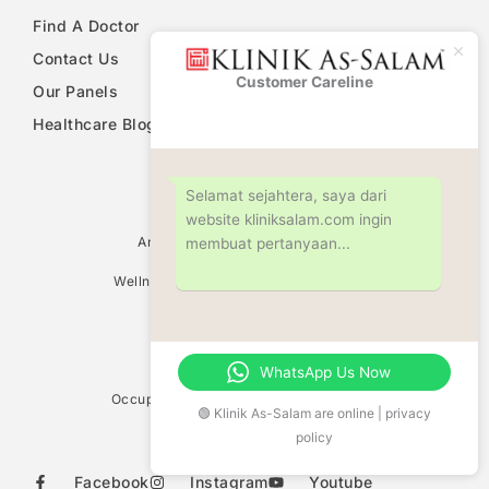
Find A Doctor
Contact Us
Customer Careline
Klinik As-
Our Panels
Salam
Healthcare Blog
PDPA Notice
Selamat sejahtera, saya dari
website kliniksalam.com ingin
Ultrasound Scan Services
Antenatal & Pregnancy Check Up
membuat pertanyaan...
Women Health Screening
Wellness Screening & Medical Check Up
Circumcision
Family Planning Consultation
Fertility Centre
Weight Management
WhatsApp Us Now
Vaccination Centre
Occupational Safety & Health (OHD/OSH)
🟢 Klinik As-Salam are online | privacy
Allergy Test
policy
Food Sensitivity Test
Facebook
Instagram
Youtube