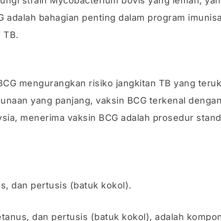
ungi strain Mycobacterium bovis yang lemah, y
CG adalah bahagian penting dalam program imunis
i TB.
 BCG mengurangkan risiko jangkitan TB yang teruk
unaan yang panjang, vaksin BCG terkenal dengan
aysia, menerima vaksin BCG adalah prosedur standa
us, dan pertusis (batuk kokol).
tetanus, dan pertusis (batuk kokol), adalah komp