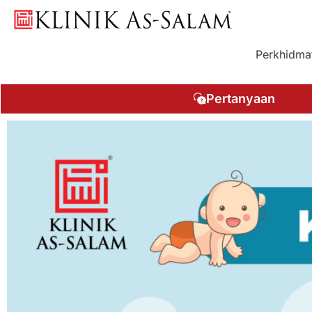
Skip
to
content
Perkhidma
Pertanyaan