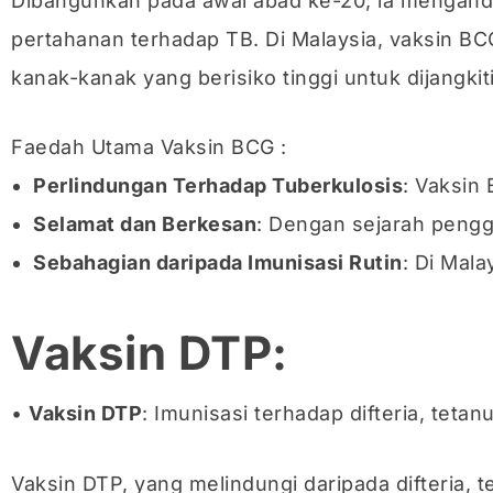
Dibangunkan pada awal abad ke-20, ia mengand
pertahanan terhadap TB. Di Malaysia, vaksin B
kanak-kanak yang berisiko tinggi untuk dijangkit
Faedah Utama Vaksin BCG :
Perlindungan Terhadap Tuberkulosis
: Vaksin
Selamat dan Berkesan
: Dengan sejarah pengg
Sebahagian daripada Imunisasi Rutin
: Di Mal
Vaksin DTP:
•
Vaksin DTP
: Imunisasi terhadap difteria, tetan
Vaksin DTP, yang melindungi daripada difteria, 