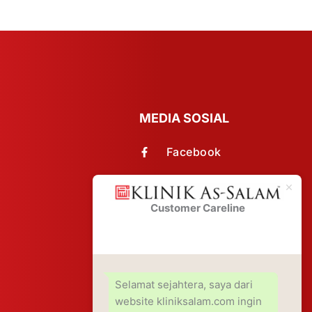
MEDIA SOSIAL
Facebook
Instagram
Customer Careline
Klinik
Youtube
As-Salam
TikTok
PDPA Notice
Selamat sejahtera, saya dari
website kliniksalam.com ingin